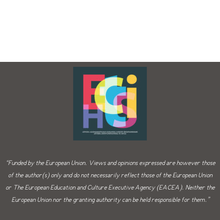
“Funded by the European Union. Views and opinions expressed are however those
of the author(s) only and do not necessarily reflect those of the European Union
or The European Education and Culture Executive Agency (EACEA). Neither the
European Union nor the granting authority can be held responsible for them.”